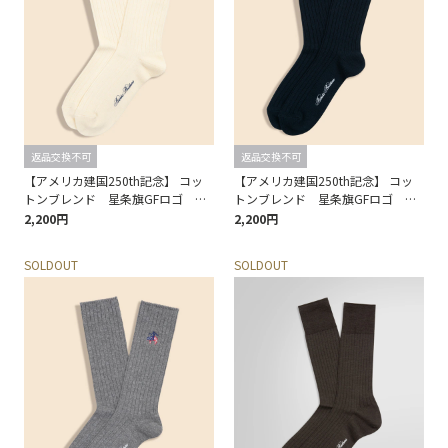
返品交換不可
返品交換不可
【アメリカ建国250th記念】 コッ
【アメリカ建国250th記念】 コッ
トンブレンド 星条旗GFロゴ ク
トンブレンド 星条旗GFロゴ ク
ルーソックス
ルーソックス
2,200円
2,200円
SOLDOUT
SOLDOUT