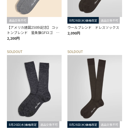
返品交換不可
8月26日(水)価格改定
返品交換不可
【アメリカ建国250th記念】 コッ
ウールブレンド ドレスソックス
トンブレンド 星条旗GFロゴ ク
2,090円
ルーソックス
2,200円
SOLDOUT
SOLDOUT
8月26日(水)価格改定
返品交換不可
8月26日(水)価格改定
返品交換不可