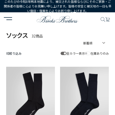
このたびの令和8年熊本地震により、被災された皆様ならびにそのご家族・ご
関係者の皆様に心よりお見舞い申し上げます。皆様の安全と被災地の一日も早
い復旧・復興を心よりお祈り申し上げます。
HOME
MEN
シューズ・アクセサリー
ソックス
ソックス
32商品
絞り込み
全カラー表示
在庫ありのみ