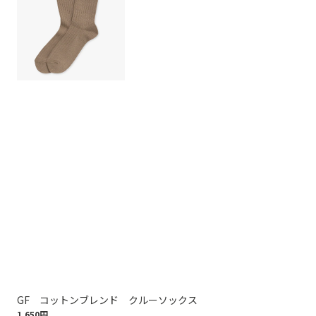
GF コットンブレンド クルーソックス
コ
1,650円
1,9