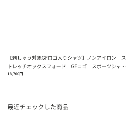
【刺しゅう対象GFロゴ入りシャツ】ノンアイロン ス
Br
トレッチオックスフォード GFロゴ スポーツシャ
ット
ツ Regular Fit
18,700円
110
最近チェックした商品