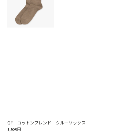
GF コットンブレンド クルーソックス
コ
1,650円
1,9