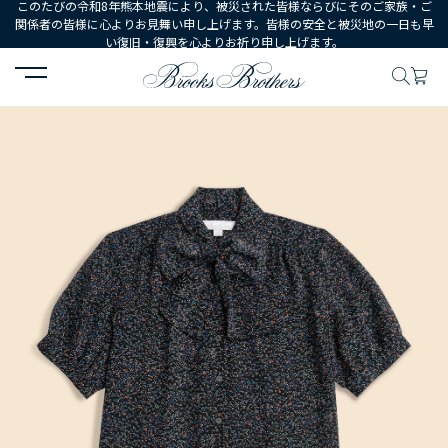
このたびの令和8年熊本地震により、被災された皆様ならびにそのご家族・ご
関係者の皆様に心よりお見舞い申し上げます。皆様の安全と被災地の一日も早
い復旧・復興を心よりお祈り申し上げます。
HOME
WOMEN
ウェア
トップス
シャツ・ブラウス
ポリエス