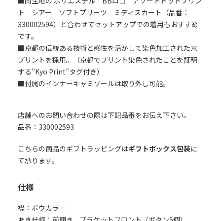
■同生地の ポリエステル BBロゴ アソートドットプリン
ト シアー ソフトプリーツ ミディスカート（品番：
330002594）と合わせてセットアップでの着用もおすすめ
です。
■京都の伝統ある技術と感性を活かして染色加工された京
プリントを採用。（京都でプリント染色されたことを証明
する”Kyo Print”タグ付き）
■付属のインナーキャミソールは取り外し可能。
店舗へのお問い合わせの際は下記品番をお伝え下さい。
品番：330002593
こちらの商品のギフトラッピングは
ギフトボックス包装
に
て承ります。
仕様
襟：ボウカラー
あき仕様：前開き、プラケットフロント（ボタン5個）