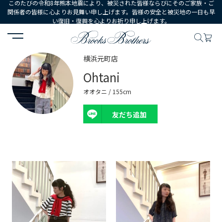
このたびの令和8年熊本地震により、被災された皆様ならびにそのご家族・ご
関係者の皆様に心よりお見舞い申し上げます。皆様の安全と被災地の一日も早
い復旧・復興を心よりお祈り申し上げます。
HOME
コーディネート
スタッフ詳細
横浜元町店
Ohtani
オオタニ / 155cm
友だち追加