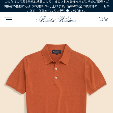
このたびの令和8年熊本地震により、被災された皆様ならびにそのご家族・ご
関係者の皆様に心よりお見舞い申し上げます。皆様の安全と被災地の一日も早
い復旧・復興を心よりお祈り申し上げます。
HOME
MEN
ウェア
トップス
セーター
ペーパーヤーン/ポ