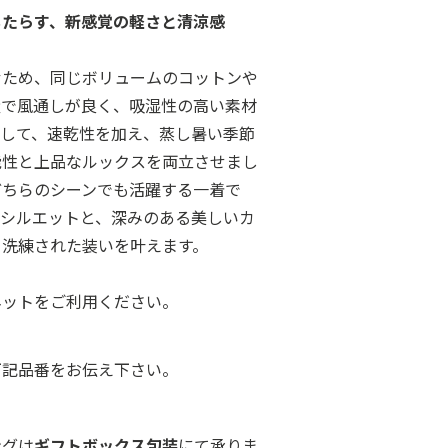
もたらす、新感覚の軽さと清涼感
むため、同じボリュームのコットンや
量で風通しが良く、吸湿性の高い素材
ドして、速乾性を加え、蒸し暑い季節
能性と上品なルックスを両立させまし
どちらのシーンでも活躍する一着で
なシルエットと、深みのある美しいカ
る洗練された装いを叶えます。
ネットをご利用ください。
下記品番をお伝え下さい。
ングは
ギフトボックス包装
にて承りま