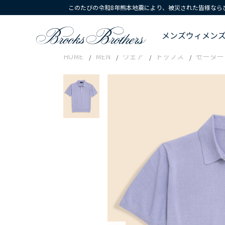
このたびの令和8年熊本地震により、被災された皆様なら
メンズ
ウィメン
HOME
MEN
ウェア
トップス
セーター