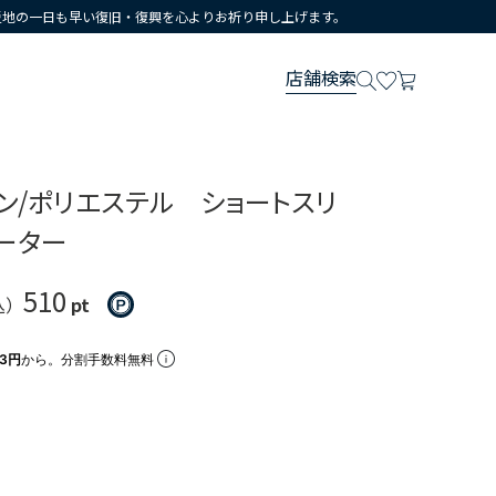
災地の一日も早い復旧・復興を心よりお祈り申し上げます。
店舗検索
ン/ポリエステル ショートスリ
ーター
510
込）
pt
33円
から。分割手数料無料
ー