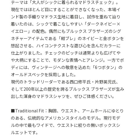
テーマは「大人がシックに着られるマドラスチェック」。
現在ではほとんど目にすることができなくなった、本場イ
ンド製の手織りマドラス生地に着目し、試作を重ねて辿り
着いたのは、シックで着こなしやすい「ダークネイビー×
イエロー」の配色。偶然にもブルックス ブラザーズのシグ
ネチャーアイテムである「紺ブレ」のネイビーと金ボタンを
想起させる、ハイコンテクストな遊び心を含んだカラーに
仕上がりました。チェックのピッチは通常よりも広げてや
や大柄にすることで、モダンな表情へとアレンジ。一方でボ
ディには、ヴィンテージへの敬意を込めた「6つボタン」の
オールドスペックを採用しました。
現代のトラッドリーダーである西口修平氏・片野英児氏、
そして200年以上の歴史を誇るブルックス ブラザーズが生み
出した渾身のマドラスシャツを、ぜひご体感ください。
■Traditional Fit：胸囲、ウエスト、アームホールにゆとり
のある、伝統的なアメリカンスタイルのモデル。現行モデ
ルの中で最もワイドで、ウエストに絞りの無いボックスシ
ルエットです。