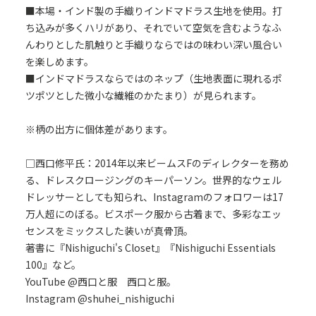
■本場・インド製の手織りインドマドラス生地を使用。打
ち込みが多くハリがあり、それでいて空気を含むようなふ
んわりとした肌触りと手織りならではの味わい深い風合い
を楽しめます。
■インドマドラスならではのネップ（生地表面に現れるポ
ツポツとした微小な繊維のかたまり）が見られます。
※柄の出方に個体差があります。
□西口修平氏：2014年以来ビームスFのディレクターを務め
る、ドレスクロージングのキーパーソン。世界的なウェル
ドレッサーとしても知られ、Instagramのフォロワーは17
万人超にのぼる。ビスポーク服から古着まで、多彩なエッ
センスをミックスした装いが真骨頂。
著書に『Nishiguchi's Closet』『Nishiguchi Essentials
100』など。
YouTube @西口と服 西口と服。
Instagram @shuhei_nishiguchi