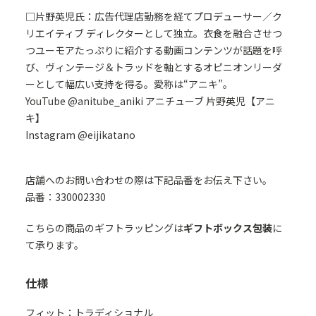
□片野英児氏：広告代理店勤務を経てプロデューサー／ク
リエイティブ ディレクターとして独立。衣食を融合させつ
つユーモアたっぷりに紹介する動画コンテンツが話題を呼
び、ヴィンテージ＆トラッドを軸とするオピニオンリーダ
ーとして幅広い支持を得る。愛称は“アニキ”。
YouTube @anitube_aniki アニチューブ 片野英児【アニ
キ】
Instagram @eijikatano
店舗へのお問い合わせの際は下記品番をお伝え下さい。
品番：330002330
こちらの商品のギフトラッピングは
ギフトボックス包装
に
て承ります。
仕様
フィット：トラディショナル