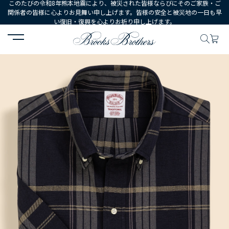
このたびの令和8年熊本地震により、被災された皆様ならびにそのご家族・ご
関係者の皆様に心よりお見舞い申し上げます。皆様の安全と被災地の一日も早
い復旧・復興を心よりお祈り申し上げます。
HOME
MEN
ウェア
シャツ
ドレスシャツ
【The Refine