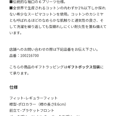
■伝統的な袖口の６プリーツ仕様。
■全世界で生産されるコットンの内わずか1％以下しか採れ
ない希少なスーピマコットンを使用。コットンのカシミヤ
とも呼ばれるほどのなめらかな肌触りと通気性の良さ、そ
して洗濯を繰り返しても型崩れしにくい耐久性を兼ね備えて
います。
店舗へのお問い合わせの際は下記品番をお伝え下さい。
品番：100216700
こちらの商品のギフトラッピングは
ギフトボックス包装
に
て承ります。
仕様
フィット-レギュラーフィット
襟型-ポロカラー（襟の長さ8.6cm）
前立て-プラケットフロント