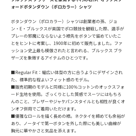
ォードボタンダウン（ポロカラー）シャツ
ボタンダウン（ポロカラー）シャツは創業者の孫、ジョ
ン・E・ブルックスが英国でポロ競技を観戦した際、選手が
プレーの邪魔にならないよう襟先をボタンで留めていたこ
とをヒントに考案し、1900年に初めて販売しました。ファ
ッション史上最も模倣されたと言われる、ブルックス ブラ
ザーズを象徴するアイテムのひとつです。
■Regular Fit：幅広い体型の方に合うようにデザインされ
た、標準的な程よいフィット感のモデル。
■販売初期のモデルと同様に100％コットンのオックスフォ
ード生地を使用。ざっくりとした質感でスーツにはもちろ
んのこと、ブレザーやジャケパンスタイルとも相性が良くオ
ンオフ併用でご着用いただけます。
■優雅なロールを描く長めの襟。ネクタイを締めても余裕が
あり、ノータイで第一ボタンを外した際にも美しい曲線が
胸元に華やかさと気品を添えます。