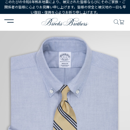
このたびの令和8年熊本地震により、被災された皆様ならびにそのご家族・ご
関係者の皆様に心よりお見舞い申し上げます。皆様の安全と被災地の一日も早
い復旧・復興を心よりお祈り申し上げます。
HOME
MEN
ウェア
シャツ
ドレスシャツ
スーピマコットン オ