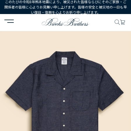
このたびの令和8年熊本地震により、被災された皆様ならびにそのご家族・ご
関係者の皆様に心よりお見舞い申し上げます。皆様の安全と被災地の一日も早
い復旧・復興を心よりお祈り申し上げます。
HOME
MEN
ウェア
シャツ
カジュアルシャツ
コットン／リ