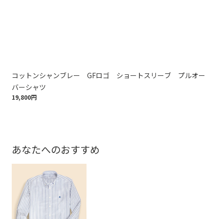
コットンシャンブレー GFロゴ ショートスリーブ プルオー
コ
17,
バーシャツ
19,800円
あなたへのおすすめ