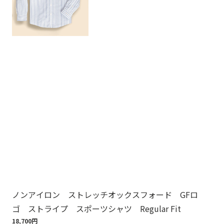
ノンアイロン ストレッチオックスフォード GFロ
ノ
ゴ ストライプ スポーツシャツ Regular Fit
ゴ
18,700円
18,