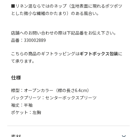
■リネン混ならではのネップ（生地表面に現れるポツポツ
とした微小な繊維のかたまり）のある風合い。
店舗へのお問い合わせの際は下記品番をお伝え下さい。
品番：330002889
こちらの商品のギフトラッピングは
ギフトボックス包装
に
て承ります。
仕様
襟型：オープンカラー（襟の長さ6.4cm）
バックプリーツ：センターボックスプリーツ
袖丈：半袖
ポケット：左胸
素材