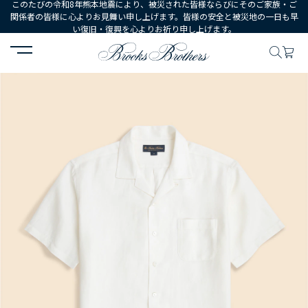
このたびの令和8年熊本地震により、被災された皆様ならびにそのご家族・ご
関係者の皆様に心よりお見舞い申し上げます。皆様の安全と被災地の一日も早
い復旧・復興を心よりお祈り申し上げます。
HOME
MEN
ウェア
シャツ
カジュアルシャツ
リヨセル／リ