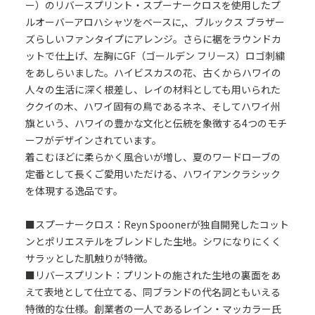
ー）のリバースプリント・スプーナークロスを使用したプ
ルオーバーアロハシャツをベースに,、ブルックス ブラザー
ズらしいファンタイプにアレンジ。さらに裾をラウンドカ
ットで仕上げ、左胸にGF（ゴールデン フリース）ロゴ刺繍
をあしらいました。ハイビスカスの花、古くからハワイの
人々の生活に深く根差し、レイの材料としても用いられた
ククイの木、ハワイ固有の鳥であるネネ、そしてハワイ州
旗という、ハワイの豊かな文化と伝統を象徴する4つのモチ
ーフがデザインされています。
着こむほどに柔らかく風合いが増し、夏のワードローブの
定番として長くご愛用いただける、ハワイアンクラシック
を体現する逸品です。
■スプーナークロス：Reyn Spoonerが独自開発したコット
ンとポリエステルをブレンドした生地。シワになりにくく
サラッとした肌触りが特徴。
■リバースプリント：プリントの施された生地の裏面をあ
えて表地として仕立てる、同ブランドの代名詞ともいえる
特徴的な仕様。創業者の一人であるレイン・マッカラー氏