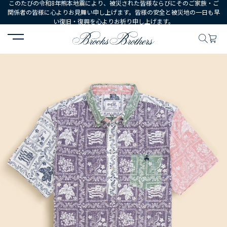
このたびの令和8年熊本地震により、被災された皆様ならびにそのご家族・ご
関係者の皆様に心よりお見舞い申し上げます。皆様の安全と被災地の一日も早
い復旧・復興を心よりお祈り申し上げます。
HOME
MEN
ウェア
シャツ
カジュアルシャツ
Brooks B