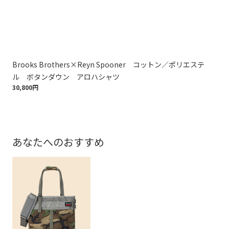
Brooks Brothers×Reyn Spooner コットン／ポリエステ
Br
ル ボタンダウン アロハシャツ
ル
30,800円
30,
あなたへのおすすめ