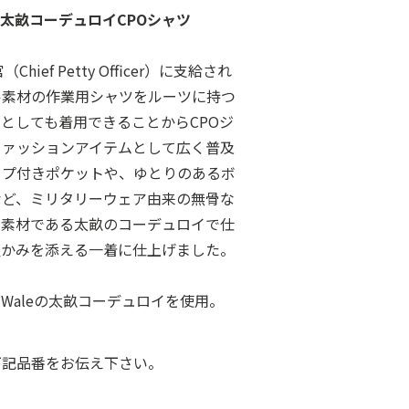
太畝コーデュロイCPOシャツ
ief Petty Officer）に支給され
ル素材の作業用シャツをルーツに持つ
トとしても着用できることからCPOジ
ファッションアイテムとして広く普及
ップ付きポケットや、ゆとりのあるボ
など、ミリタリーウェア由来の無骨な
番素材である太畝のコーデュロイで仕
温かみを添える一着に仕上げました。
Waleの太畝コーデュロイを使用。
下記品番をお伝え下さい。