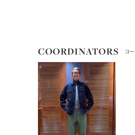
COORDINATORS
コー