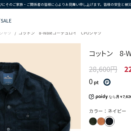
びにそのご家族・ご関係者の皆様に心よりお見舞い申し上げます。皆様の安全と被
ズ
SALE
シャツ
コットン 8-Waleコーデュロイ CPOシャツ
コットン 8-
28,600円
2
0
pt
なら
月々7,6
カラー：ネイビー