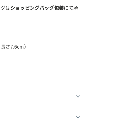
ングは
ショッピングバッグ包装
にて承
さ7.6cm）