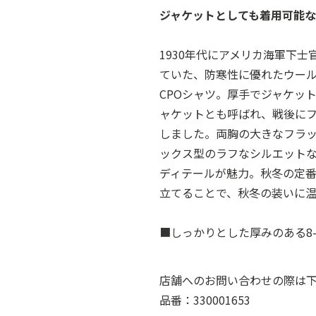
ジャケットとしても着用可能な
1930年代にアメリカ海軍下士官（Ch
ていた、防寒性に優れたウー
CPOシャツ。厚手でジャケッ
ャケットとも呼ばれ、戦後に
しました。両胸の大きなフラ
ックス型のラフなシルエット
ディテールが魅力。秋冬の定
立てることで、秋冬の装いに
■しっかりとした厚みのある8-
店舗へのお問い合わせの際は
品番：330001653