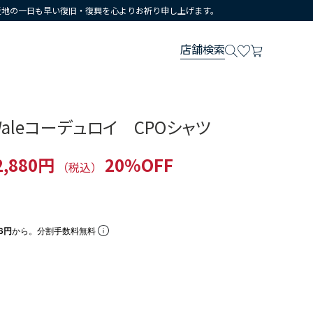
災地の一日も早い復旧・復興を心よりお祈り申し上げます。
店舗検索
Waleコーデュロイ CPOシャツ
2,880円
20%OFF
（税込）
26円
から。分割手数料無料