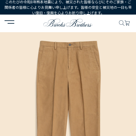
このたびの令和8年熊本地震により、被災された皆様ならびにそのご家族・ご
関係者の皆様に心よりお見舞い申し上げます。皆様の安全と被災地の一日も早
い復旧・復興を心よりお祈り申し上げます。
HOME
MEN
ウェア
ボトムス
カジュアルパンツ
コットン ブ