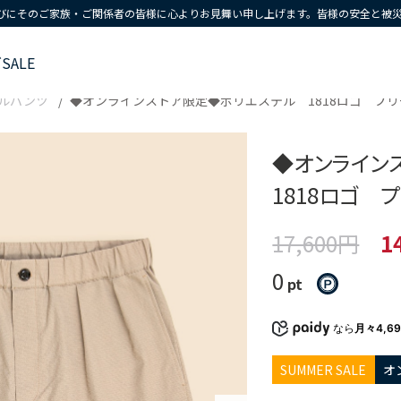
びにそのご家族・ご関係者の皆様に心よりお見舞い申し上げます。皆様の安全と被
ズ
SALE
ルパンツ
◆オンラインストア限定◆ポリエステル 1818ロゴ プ
◆オンライン
1818ロゴ 
17,600円
1
0
pt
なら
月々4,6
SUMMER SALE
オ