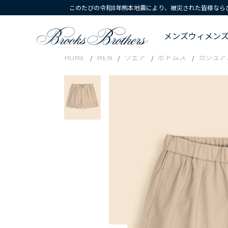
このたびの令和8年熊本地震により、被災された皆様なら
メンズ
ウィメン
HOME
MEN
ウェア
ボトムス
カジュア