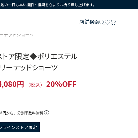
災地の一日も早い復旧・復興を心よりお祈り申し上げます。
店舗検索
リーテッドショーツ
ストア限定◆ポリエステル
プリーテッドショーツ
4,080円
20%OFF
（税込）
93円
から。分割手数料無料
ンラインストア限定