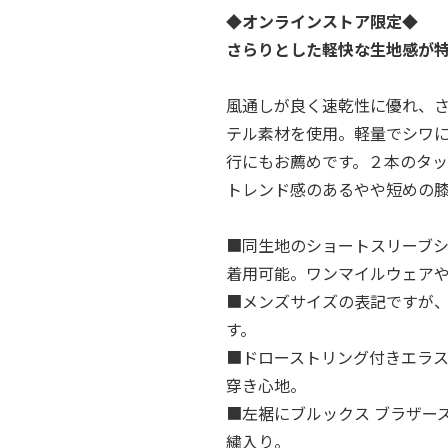
◆オンラインストア限定◆
さらりとした軽快な生地感が
風通しが良く速乾性に優れ、
テル素材を使用。軽量でシワ
行にもお薦めです。２本のタ
トレンド感のあるやや短めの
■同生地のショートスリーブ
着用可能。ワンマイルウェア
■メンズサイズの表記ですが
す。
■ドローストリング付きエラ
穿き心地。
■左裾にブルックス ブラザーズ
繍入り。