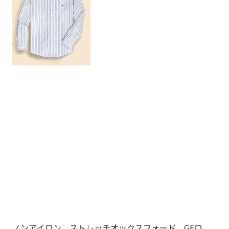
ノンアイロン ストレッチオックスフォード GFロ
ノ