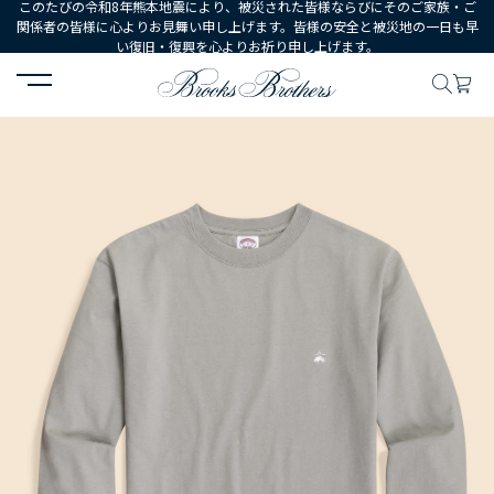
このたびの令和8年熊本地震により、被災された皆様ならびにそのご家族・ご
関係者の皆様に心よりお見舞い申し上げます。皆様の安全と被災地の一日も早
い復旧・復興を心よりお祈り申し上げます。
HOME
MEN
ウェア
トップス
Tシャツ・カットソー
USAコ