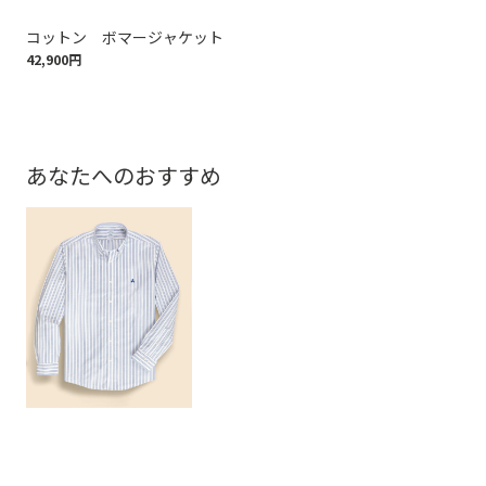
コットン ボマージャケット
ワ
42,900円
53,
あなたへのおすすめ