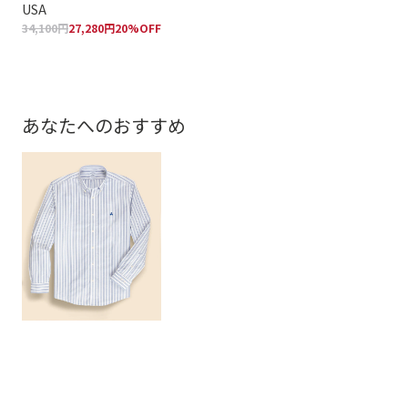
USA
ッグ
34,100円
27,280円
20%OFF
110
あなたへのおすすめ