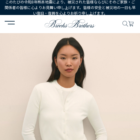
このたびの令和8年熊本地震により、被災された皆様ならびにそのご家族・ご
関係者の皆様に心よりお見舞い申し上げます。皆様の安全と被災地の一日も早
い復旧・復興を心よりお祈り申し上げます。
HOME
WOMEN
ウェア
トップス
セーター
メリノウール 