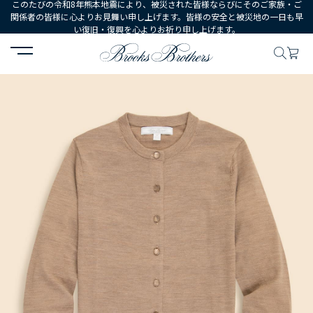
このたびの令和8年熊本地震により、被災された皆様ならびにそのご家族・ご
関係者の皆様に心よりお見舞い申し上げます。皆様の安全と被災地の一日も早
い復旧・復興を心よりお祈り申し上げます。
HOME
WOMEN
ウェア
トップス
セーター
メリノウール 