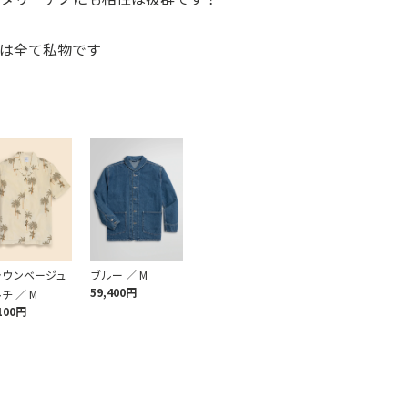
は全て私物です
ラウンベージュ
ブルー ／ M
59,400円
チ ／ M
100円