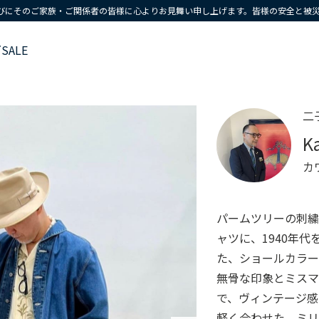
びにそのご家族・ご関係者の皆様に心よりお見舞い申し上げます。皆様の安全と被
ズ
SALE
二
K
カ
パームツリーの刺
ャツに、1940年
た、ショールカラ
無骨な印象とミス
で、ヴィンテージ感
軽く合わせた、ミ