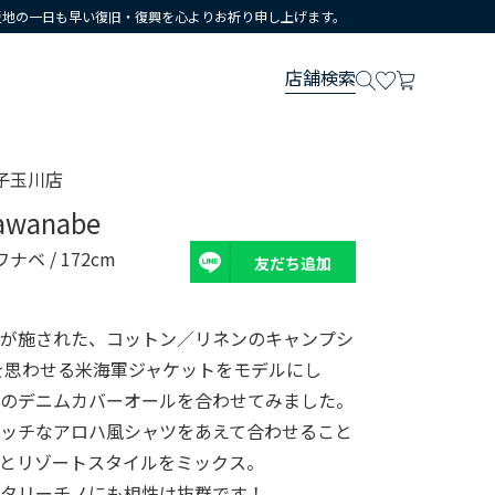
災地の一日も早い復旧・復興を心よりお祈り申し上げます。
店舗検索
子玉川店
awanabe
ワナベ
/ 172cm
友だち追加
繍が施された、コットン／リネンのキャンプシ
代を思わせる米海軍ジャケットをモデルにし
ーのデニムカバーオールを合わせてみました。
マッチなアロハ風シャツをあえて合わせること
とリゾートスタイルをミックス。
リタリーチノにも相性は抜群です！