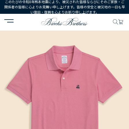
このたびの令和8年熊本地震により、被災された皆様ならびにそのご家族・ご
関係者の皆様に心よりお見舞い申し上げます。皆様の安全と被災地の一日も早
い復旧・復興を心よりお祈り申し上げます。
HOME
MEN
ウェア
トップス
ポロシャツ・ラグビーシャツ