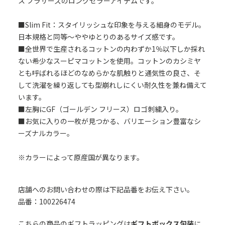
ス ブラザーズのロングセラーアイテムです。
■Slim Fit：スタイリッシュな印象を与える細身のモデル。
日本規格と同等～ややゆとりのあるサイズ感です。
■全世界で生産されるコットンの内わずか1％以下しか採れ
ない希少なスーピマコットンを使用。コットンのカシミヤ
とも呼ばれるほどのなめらかな肌触りと通気性の良さ、そ
して洗濯を繰り返しても型崩れしにくい耐久性を兼ね備えて
います。
■左胸にGF（ゴールデン フリース）ロゴ刺繍入り。
■お気に入りの一枚が見つかる、バリエーション豊富なシ
ーズナルカラー。
※カラーによって原産国が異なります。
店舗へのお問い合わせの際は下記品番をお伝え下さい。
品番：100226474
こちらの商品のギフトラッピングは
ギフトボックス包装
に