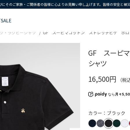
びにそのご家族・ご関係者の皆様に心よりお見舞い申し上げます。皆様の安全と被
ズ
SALE
ツ・ラグビーシャツ
GF スーピマコットン ストレッチピケ ポロ
GF スーピ
シャツ
16,500円
（税
なら
月々5,5
カラー：ブラック