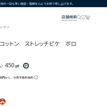
災地の一日も早い復旧・復興を心よりお祈り申し上げます。
店舗検索
シャツ
マコットン ストレッチピケ ポロ
450
込）
pt
00円
から。分割手数料無料