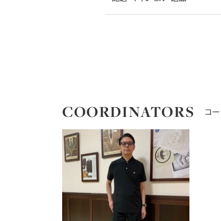
COORDINATORS
コー