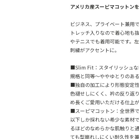
アメリカ産スーピマコットン
ビジネス、プライベート兼用
トレッチ入りなので着心地も
やテニスでも着用可能です。左
刺繍がアクセントに。
■Slim Fit：スタイリッ
規格と同等～ややゆとりのあ
■独自の加工により形態安定
色褪せしにくく、衿の反り返
め長くご愛用いただける仕上
■スーピマコットン：全世界で
以下しか採れない希少な素材
るほどのなめらかな肌触りと
ても型崩れしにくい耐久性を兼