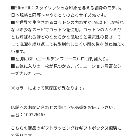
■Slim Fit：スタイリッシュな印象を与える細身のモデル。
日本規格と同等～ややゆとりのあるサイズ感です。
■全世界で生産されるコットンの内わずか1％以下しか採れ
ない希少なスーピマコットンを使用。コットンのカシミヤ
とも呼ばれるほどのなめらかな肌触りと通気性の良さ、そ
して洗濯を繰り返しても型崩れしにくい耐久性を兼ね備えて
います。
■左胸にGF（ゴールデン フリース）ロゴ刺繍入り。
■お気に入りの一枚が見つかる、バリエーション豊富なシ
ーズナルカラー。
※カラーによって原産国が異なります。
店舗へのお問い合わせの際は下記品番をお伝え下さい。
品番：100226467
こちらの商品のギフトラッピングは
ギフトボックス包装
に
て承ります。