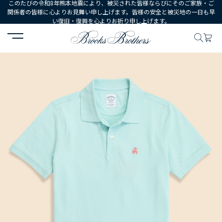
このたびの令和8年熊本地震により、被災された皆様ならびにそのご家族・ご
関係者の皆様に心よりお見舞い申し上げます。皆様の安全と被災地の一日も早
い復旧・復興を心よりお祈り申し上げます。
HOME
MEN
ウェア
トップス
ポロシャツ・ラグビーシャツ