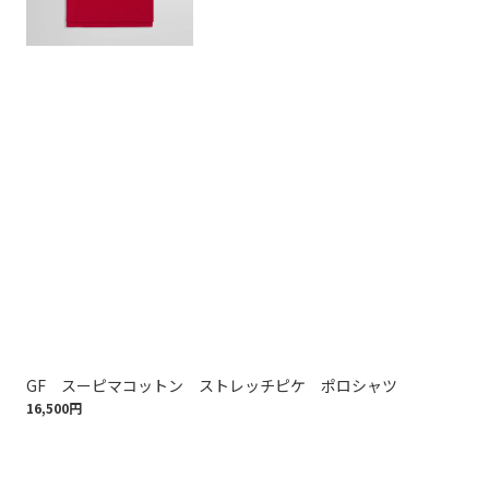
GF スーピマコットン ストレッチピケ ポロシャツ
コ
16,500円
ッ
17,