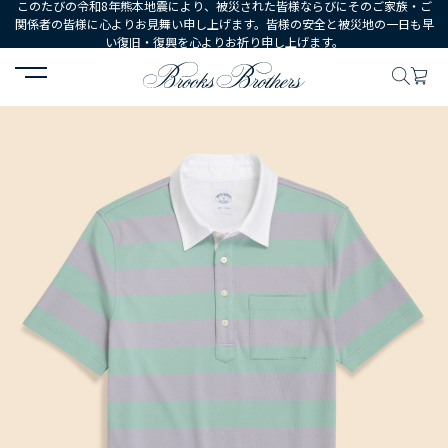
このたびの令和8年熊本地震により、被災された皆様ならびにそのご家族・ご
関係者の皆様に心よりお見舞い申し上げます。皆様の安全と被災地の一日も早
い復旧・復興を心よりお祈り申し上げます。
HOME
MEN
ウェア
トップス
ポロシャツ・ラグビーシャツ