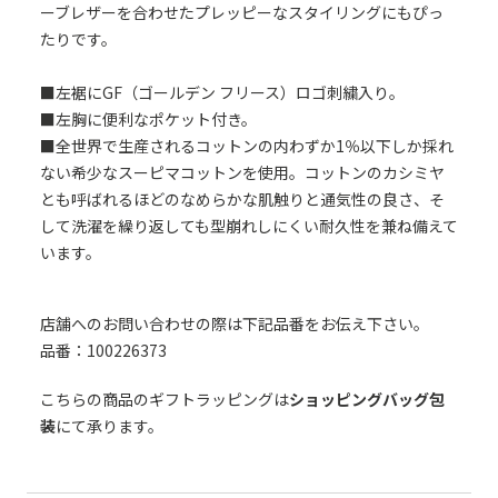
ーブレザーを合わせたプレッピーなスタイリングにもぴっ
たりです。
■左裾にGF（ゴールデン フリース）ロゴ刺繍入り。
■左胸に便利なポケット付き。
■全世界で生産されるコットンの内わずか1％以下しか採れ
ない希少なスーピマコットンを使用。コットンのカシミヤ
とも呼ばれるほどのなめらかな肌触りと通気性の良さ、そ
して洗濯を繰り返しても型崩れしにくい耐久性を兼ね備えて
います。
店舗へのお問い合わせの際は下記品番をお伝え下さい。
品番：100226373
こちらの商品のギフトラッピングは
ショッピングバッグ包
装
にて承ります。