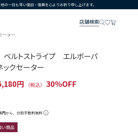
災地の一日も早い復旧・復興を心よりお祈り申し上げます。
店舗検索
セーター
 ベルトストライプ エルボーパ
ネックセーター
6,180円
30%OFF
（税込）
26円
から。分割手数料無料
扱い商品