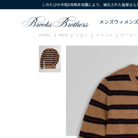
このたびの令和8年熊本地震により、被災された皆様なら
メンズ
ウィメン
HOME
MEN
ウェア
トップス
セーター