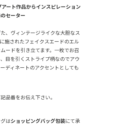
ップアート作品からインスピレーション
柄のセーター
げた、ヴィンテージライクな大胆なス
袖に施されたフェイクスエードのエル
なムードを引き立てます。一枚でお召
と、目を引くストライプ柄なのでアウ
コーディネートのアクセントとしても
下記品番をお伝え下さい。
ングは
ショッピングバッグ包装
にて承