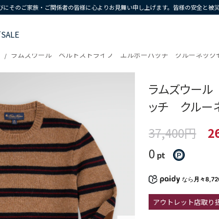
びにそのご家族・ご関係者の皆様に心よりお見舞い申し上げます。皆様の安全と被
ズ
SALE
ラムズウール ベルトストライプ エルボーパッチ クルーネック
ラムズウール
ッチ クルー
37,400円
2
0
pt
なら
月々8,7
アウトレット店取り