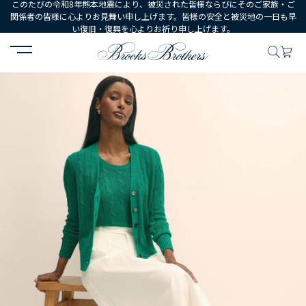
このたびの令和8年熊本地震により、被災された皆様ならびにそのご家族・ご
関係者の皆様に心よりお見舞い申し上げます。皆様の安全と被災地の一日も早
い復旧・復興を心よりお祈り申し上げます。
HOME
WOMEN
ウェア
トップス
セーター
リネン ケーブル