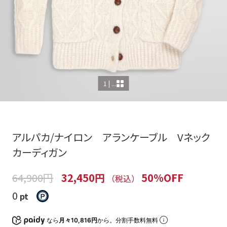
1 | ...
アルパカ/ナイロン アランケーブル Vネック
カーディガン
64,900円
32,450円
50%OFF
（税込）
0
pt
なら
月々10,816円
から。分割手数料無料