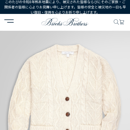
このたびの令和8年熊本地震により、被災された皆様ならびにそのご家族・ご
関係者の皆様に心よりお見舞い申し上げます。皆様の安全と被災地の一日も早
い復旧・復興を心よりお祈り申し上げます。
HOME
WOMEN
ウェア
トップス
セーター
アルパカ/ナイロ