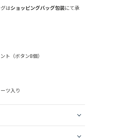
ングは
ショッピングバッグ包装
にて承
ー
ント（ボタン8個）
）
リーツ入り