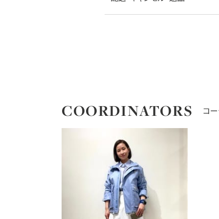
COORDINATORS
コー