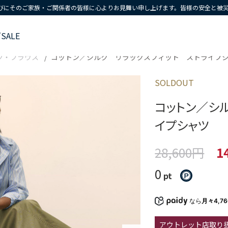
びにそのご家族・ご関係者の皆様に心よりお見舞い申し上げます。皆様の安全と被
ズ
SALE
ツ・ブラウス
コットン／シルク リラックスフィット ストライプ
SOLDOUT
コットン／シ
イプシャツ
28,600円
1
0
pt
なら
月々4,7
アウトレット店取り