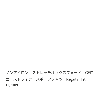
ノンアイロン ストレッチオックスフォード GFロ
ノ
ゴ ストライプ スポーツシャツ Regular Fit
ゴ
18,700円
18,