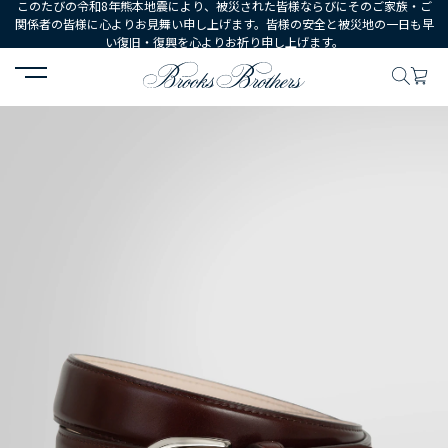
このたびの令和8年熊本地震により、被災された皆様ならびにそのご家族・ご
関係者の皆様に心よりお見舞い申し上げます。皆様の安全と被災地の一日も早
い復旧・復興を心よりお祈り申し上げます。
HOME
MEN
シューズ・アクセサリー
ベルト・サスペンダー
コ