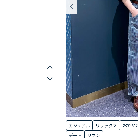
カジュアル
リラックス
おでか
デート
リネン