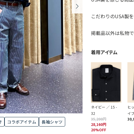
こだわりのUSA製
掲載品以外は私物で
着用アイテム
ネイビー ／ 15 -
ヒ
32
イプ
35,200円
30,
け
コラボアイテム
長袖シャツ
28,160円
20%OFF