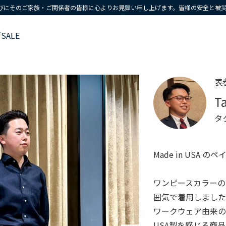
びにそのご家族・ご関係者の皆様に心よりお見舞い申し上げます。皆様の安全と被
ズ
SALE
表
T
タ
Made in USA
ワンピースカラーの
囲気で着用しまし
ワークウェア由来
USA製を感じる商