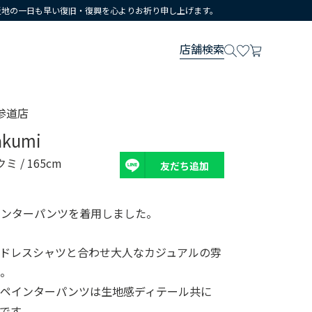
災地の一日も早い復旧・復興を心よりお祈り申し上げます。
店舗検索
参道店
akumi
クミ
/ 165cm
友だち追加
 のペインターパンツを着用しました。
ドレスシャツと合わせ大人なカジュアルの雰
た。
のペインターパンツは生地感ディテール共に
品です。