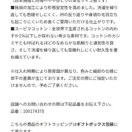
（日本規格と同等～ややゆとりのあるサイズ感です）
■独自の加工により形態安定性を高めました。洗濯を繰り
返しても色褪せしにくく、衿の反り返りや身頃の毛羽立ち
も起こりにくいため長くご愛用いただける仕上がりです。
■スーピマコットン：全世界で生産されるコットンの内わ
ずか1％以下しか採れない希少な素材です。コットンのカシ
ミヤとも呼ばれるほどのなめらかな肌触りと通気性の良
さ、そして洗濯を繰り返しても型崩れしにくい耐久性を兼
ね備えています。
※仕入れ時期により原産国が異なり、色みと細部の仕様に
若干の差異が生じております。ご注文の際にご指定いただ
けませんので、予めご了承ください。
店舗へのお問い合わせの際は下記品番をお伝え下さい。
品番：100174370
こちらの商品のギフトラッピングは
ギフトボックス包装
に
て承ります。