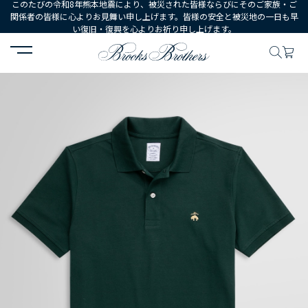
このたびの令和8年熊本地震により、被災された皆様ならびにそのご家族・ご
関係者の皆様に心よりお見舞い申し上げます。皆様の安全と被災地の一日も早
い復旧・復興を心よりお祈り申し上げます。
HOME
MEN
ウェア
トップス
ポロシャツ・ラグビーシャツ