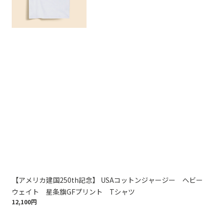
【アメリカ建国250th記念】 USAコットンジャージー ヘビー
【
ウェイト 星条旗GFプリント Tシャツ
ウ
12,100円
12,