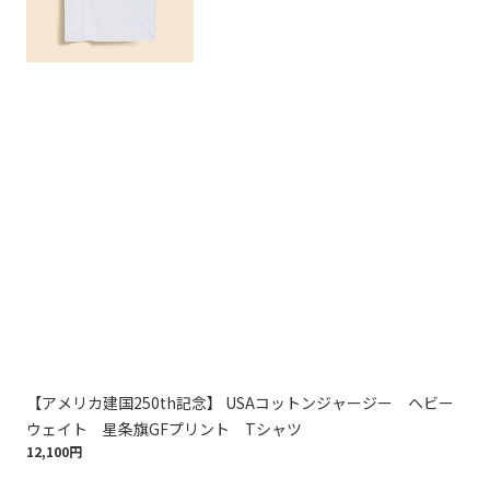
【アメリカ建国250th記念】 USAコットンジャージー ヘビー
【
ウェイト 星条旗GFプリント Tシャツ
ウ
12,100円
12,