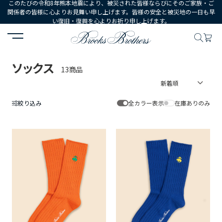
このたびの令和8年熊本地震により、被災された皆様ならびにそのご家族・ご
関係者の皆様に心よりお見舞い申し上げます。皆様の安全と被災地の一日も早
い復旧・復興を心よりお祈り申し上げます。
HOME
WOMEN
シューズ・アクセサリー
ソックス
ソックス
13商品
絞り込み
全カラー表示
在庫ありのみ