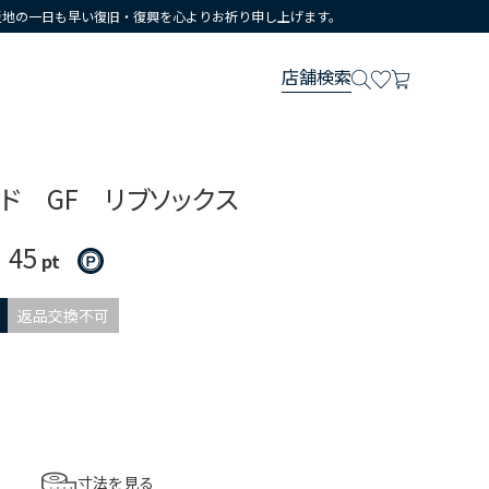
災地の一日も早い復旧・復興を心よりお祈り申し上げます。
店舗検索
ド GF リブソックス
45
）
pt
返品交換不可
寸法を見る