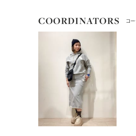
COORDINATORS
コー