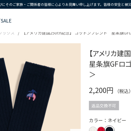
びにそのご家族・ご関係者の皆様に心よりお見舞い申し上げます。皆様の安全と被
ズ
SALE
ソックス
【アメリカ建国250th記念】 コットンブレンド 星条旗G
【アメリカ建国
星条旗GFロ
＞
2,200円
（税込
返品交換不可
カラー：ネイビー