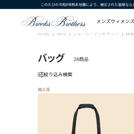
このたびの令和8年熊本地震により、被災された皆様なら
メンズ
ウィメン
HOME
MEN
シューズ・アクセサリー
バッ
バッグ
24商品
絞り込み
検索
再入荷