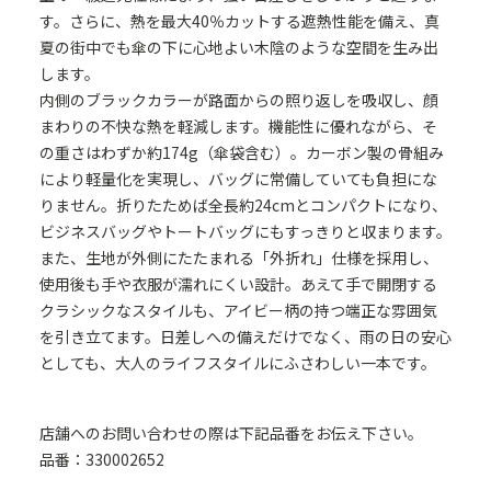
す。さらに、熱を最大40％カットする遮熱性能を備え、真
夏の街中でも傘の下に心地よい木陰のような空間を生み出
します。
内側のブラックカラーが路面からの照り返しを吸収し、顔
まわりの不快な熱を軽減します。機能性に優れながら、そ
の重さはわずか約174g（傘袋含む）。カーボン製の骨組み
により軽量化を実現し、バッグに常備していても負担にな
りません。折りたためば全長約24cmとコンパクトになり、
ビジネスバッグやトートバッグにもすっきりと収まります。
また、生地が外側にたたまれる「外折れ」仕様を採用し、
使用後も手や衣服が濡れにくい設計。あえて手で開閉する
クラシックなスタイルも、アイビー柄の持つ端正な雰囲気
を引き立てます。日差しへの備えだけでなく、雨の日の安心
としても、大人のライフスタイルにふさわしい一本です。
店舗へのお問い合わせの際は下記品番をお伝え下さい。
品番：330002652