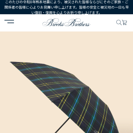
このたびの令和8年熊本地震により、被災された皆様ならびにそのご家族・ご
関係者の皆様に心よりお見舞い申し上げます。皆様の安全と被災地の一日も早
い復旧・復興を心よりお祈り申し上げます。
HOME
MEN
シューズ・アクセサリー
小物・雑貨
アイビープリ