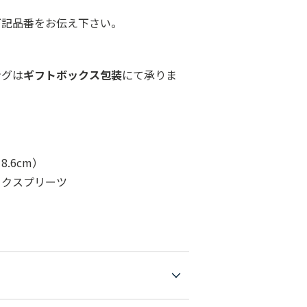
下記品番をお伝え下さい。
ングは
ギフトボックス包装
にて承りま
.6cm）
ックスプリーツ