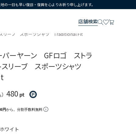
災地の一日も早い復旧・復興を心よりお祈り申し上げます。
店舗検索
 スポーツシャツ Traditional Fit
ーパーヤーン GFロゴ ストラ
トスリーブ スポーツシャツ
it
480
込）
pt
66円
から。分割手数料無料
ホワイト