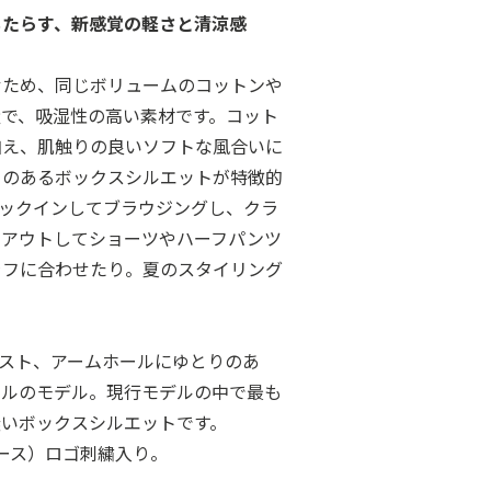
もたらす、新感覚の軽さと清涼感
むため、同じボリュームのコットンや
量で、吸湿性の高い素材です。コット
加え、肌触りの良いソフトな風合いに
りのあるボックスシルエットが特徴的
」。裾をタックインしてブラウジングし、クラ
クアウトしてショーツやハーフパンツ
ラフに合わせたり。夏のスタイリング
胸囲、ウエスト、アームホールにゆとりのあ
イルのモデル。現行モデルの中で最も
無いボックスシルエットです。
リース）ロゴ刺繍入り。