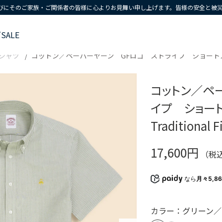
びにそのご家族・ご関係者の皆様に心よりお見舞い申し上げます。皆様の安全と被
ズ
SALE
シャツ
コットン／ペーパーヤーン GFロゴ ストライプ ショートスリーブ
コットン／ペ
イプ ショー
Traditional F
17,600円
（税
なら
月々5,8
カラー：グリーン／