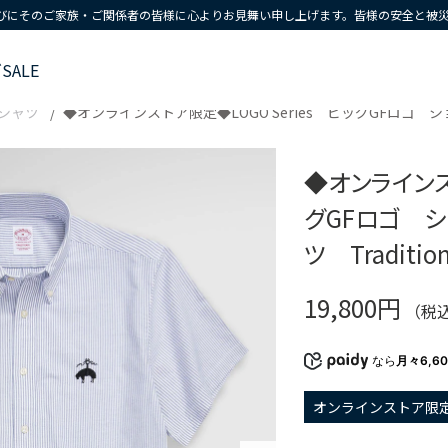
びにそのご家族・ご関係者の皆様に心よりお見舞い申し上げます。皆様の安全と被
ズ
SALE
シャツ
◆オンラインストア限定◆LOGO Series ビッグGFロゴ ショー
◆オンラインスト
グGFロゴ 
ツ Traditiona
19,800円
（税
なら
月々6,6
オンラインストア限