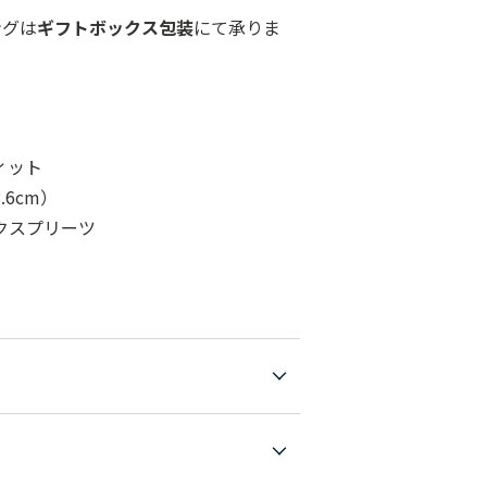
ングは
ギフトボックス包装
にて承りま
ィット
6cm）
クスプリーツ