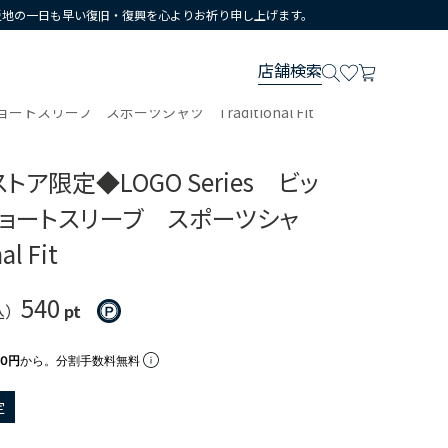
災地の一日も早い復旧・復興を心よりお祈り申し上げます。
店舗検索
トスリーブ スポーツシャツ Traditional Fit
ア限定◆LOGO Series ビッ
ショートスリーブ スポーツシャ
l Fit
540
込）
pt
00円
から。分割手数料無料
定