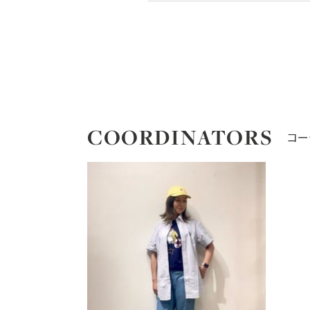
COORDINATORS
コー