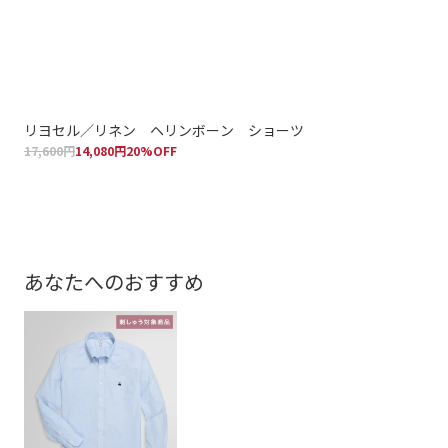
リヨセル／リネン ヘリンボーン ショーツ
リ
17,600円
14,080円
20%OFF
17,
あなたへのおすすめ