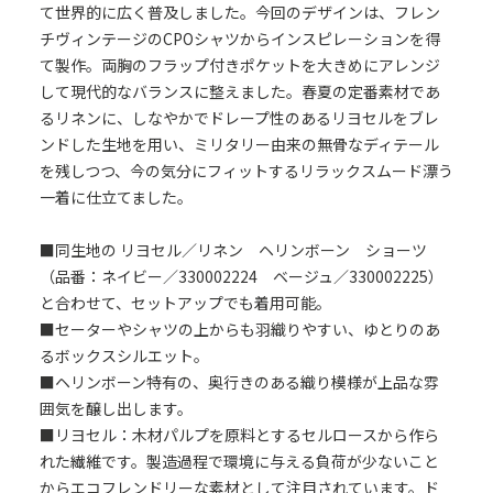
て世界的に広く普及しました。今回のデザインは、フレン
チヴィンテージのCPOシャツからインスピレーションを得
て製作。両胸のフラップ付きポケットを大きめにアレンジ
して現代的なバランスに整えました。春夏の定番素材であ
るリネンに、しなやかでドレープ性のあるリヨセルをブレ
ンドした生地を用い、ミリタリー由来の無骨なディテール
を残しつつ、今の気分にフィットするリラックスムード漂う
一着に仕立てました。
■同生地の リヨセル／リネン ヘリンボーン ショーツ
（品番：ネイビー／330002224 ベージュ／330002225）
と合わせて、セットアップでも着用可能。
■セーターやシャツの上からも羽織りやすい、ゆとりのあ
るボックスシルエット。
■ヘリンボーン特有の、奥行きのある織り模様が上品な雰
囲気を醸し出します。
■リヨセル：木材パルプを原料とするセルロースから作ら
れた繊維です。製造過程で環境に与える負荷が少ないこと
からエコフレンドリーな素材として注目されています。ド