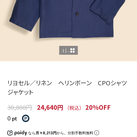
1 | ...
リヨセル／リネン ヘリンボーン CPOシャツ
ジャケット
30,800円
24,640円
20%OFF
（税込）
0
pt
なら
月々8,213円
から。分割手数料無料