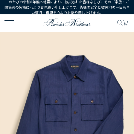
このたびの令和8年熊本地震により、被災された皆様ならびにそのご家族・ご
関係者の皆様に心よりお見舞い申し上げます。皆様の安全と被災地の一日も早
い復旧・復興を心よりお祈り申し上げます。
HOME
MEN
ウェア
シャツ
カジュアルシャツ
リヨセル／リ