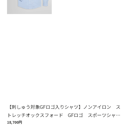
【刺しゅう対象GFロゴ入りシャツ】ノンアイロン ス
【
トレッチオックスフォード GFロゴ スポーツシャ
周
ツ Regular Fit
18,700円
1,6