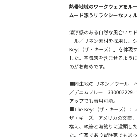
熱帯地域のワークウェアをル
ムード漂うリラクシーなフォ
清涼感のある自然な風合いと
ール／リネン素材を採用し、シ
Keys（ザ・キーズ）」を体
した。空気感を含ませるよう
のがお薦めです。
■同生地の リネン／ウール ペ
／デニムブルー 3300022
アップでも着用可能。
■The Keys（ザ・キーズ
ザ・キーズ。アメリカの文豪
構え、執筆と海釣りに没頭し
た。作家であり冒険家でもあ