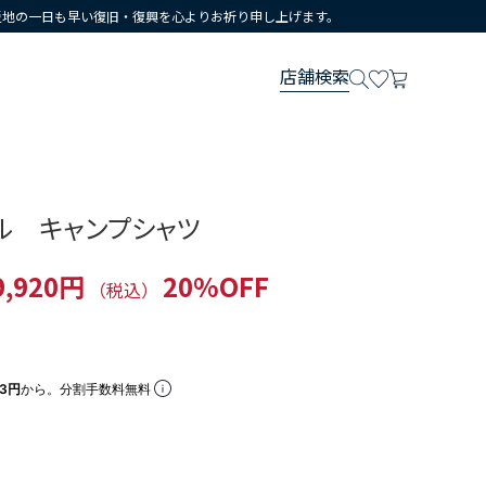
災地の一日も早い復旧・復興を心よりお祈り申し上げます。
店舗検索
ル キャンプシャツ
9,920円
20%OFF
（税込）
73円
から。分割手数料無料