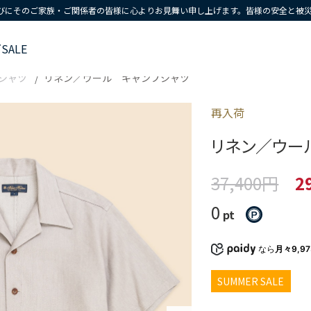
びにそのご家族・ご関係者の皆様に心よりお見舞い申し上げます。皆様の安全と被
ズ
SALE
シャツ
リネン／ウール キャンプシャツ
再入荷
リネン／ウー
37,400円
2
0
pt
なら
月々9,9
SUMMER SALE