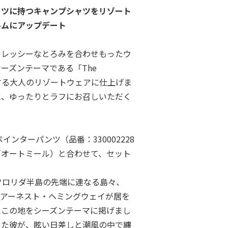
ーツに持つキャンプシャツをリゾート
ルムにアップデート
ドレッシーなとろみを合わせもったウ
ーズンテーマである「The
現する大人のリゾートウェアに仕上げま
に、ゆったりとラフにお召しいただく
インターパンツ（品番：330002228
29／オートミール）と合わせて、セット
）：フロリダ半島の先端に連なる島々、
、アーネスト・ヘミングウェイが居を
たこの地をシーズンテーマに掲げまし
った彼が、眩い日差しと潮風の中で纏