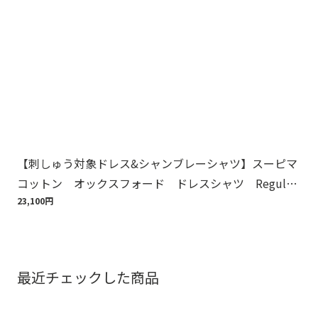
【刺しゅう対象ドレス&シャンブレーシャツ】スーピマ
ス
コットン オックスフォード ドレスシャツ Regular
ドレ
Fit
23,100円
23,
最近チェックした商品