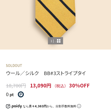
1 | ...
SOLDOUT
ウール／シルク BB#3ストライプタイ
18,700円
13,090円
30%OFF
（税込）
0
pt
なら
月々4,363円
から。分割手数料無料