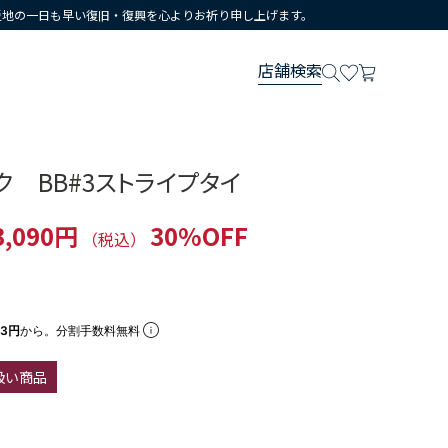
災地の一日も早い復旧・復興を心よりお祈り申し上げます。
店舗検索
 BB#3ストライプタイ
3,090円
30%OFF
（税込）
63円
から。分割手数料無料
扱い商品