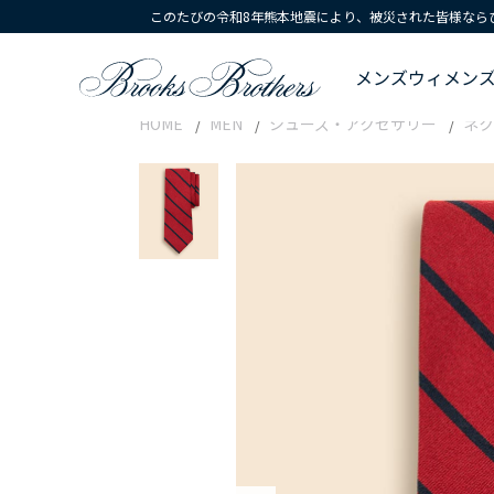
このたびの令和8年熊本地震により、被災された皆様なら
メンズ
ウィメン
HOME
MEN
シューズ・アクセサリー
ネク