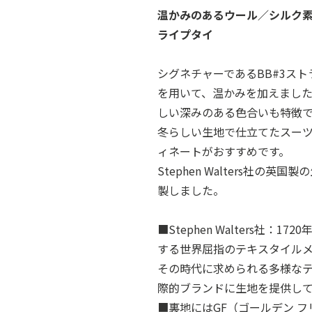
温かみのあるウール／シルク素
ライプタイ
シグネチャーであるBB#3ス
を用いて、温かみを加えまし
しい深みのある色合いも特徴
冬らしい生地で仕立てたスー
ィネートがおすすめです。
Stephen Walters社の
製しました。
■Stephen Walters社：
する世界屈指のテキスタイルメ
その時代に求められる多様な
際的ブランドに生地を提供し
■裏地にはGF（ゴールデン 