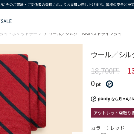
びにそのご家族・ご関係者の皆様に心よりお見舞い申し上げます。皆様の安全と被
ズ
SALE
タイ・ポケットチーフ
ウール／シルク BB#3ストライプタイ
ウール／シルク
18,700円
1
0
pt
なら
月々4,3
アウトレット店取り
カラー：レッド