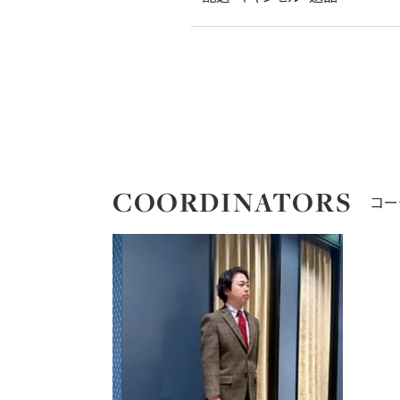
COORDINATORS
コー