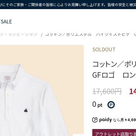
びにそのご家族・ご関係者の皆様に心よりお見舞い申し上げます。皆様の安全と被
ズ
SALE
ツ・ラグビーシャツ
コットン／ポリエステル ハイツイストピケ 
SOLDOUT
コットン／ポ
GFロゴ ロ
17,600円
1
0
pt
なら
月々4,6
アウトレット店取り