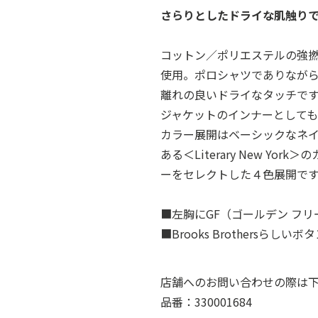
さらりとしたドライな肌触り
コットン／ポリエステルの強
使用。ポロシャツでありなが
離れの良いドライなタッチで
ジャケットのインナーとしても
カラー展開はベーシックなネ
ある＜Literary New Y
ーをセレクトした４色展開で
■左胸にGF（ゴールデン フ
■Brooks Brothersらし
店舗へのお問い合わせの際は
品番：330001684