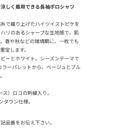
で涼しく着用できる長袖ポロシャツ
撚糸で織り上げたハイツイストピケを
らハリのあるシャープな生地感で、肌
す。春や秋などの端境期に、一枚でも
重宝します。
イビーとホワイト、シーズンテーマで
ork＞のカラーパレットから、ベージュとブル
す。
リース）ロゴの刺繍入り。
いボタンダウン仕様。
下記品番をお伝え下さい。