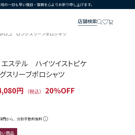
災地の一日も早い復旧・復興を心よりお祈り申し上げます。
店舗検索
GFロゴ ロングスリーブポロシャツ
リエステル ハイツイストピケ
ングスリーブポロシャツ
4,080円
20%OFF
（税込）
93円
から。分割手数料無料
扱い商品