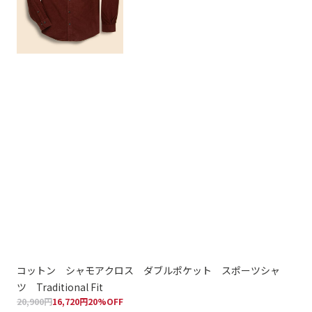
コットン シャモアクロス ダブルポケット スポーツシャ
コ
33,
ツ Traditional Fit
20,900円
16,720円
20%OFF