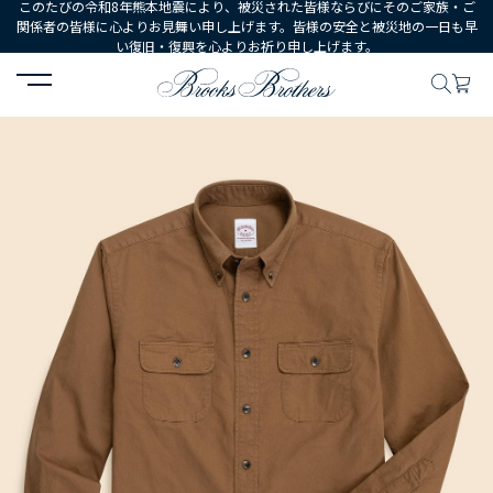
このたびの令和8年熊本地震により、被災された皆様ならびにそのご家族・ご
関係者の皆様に心よりお見舞い申し上げます。皆様の安全と被災地の一日も早
い復旧・復興を心よりお祈り申し上げます。
HOME
MEN
ウェア
シャツ
カジュアルシャツ
コットンツイ