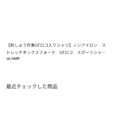
【刺しゅう対象GFロゴ入りシャツ】ノンアイロン ス
Br
トレッチオックスフォード GFロゴ スポーツシャ
ット
ツ Regular Fit
18,700円
110
最近チェックした商品