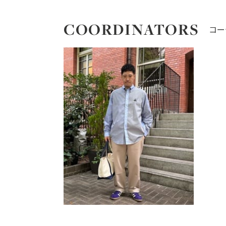
COORDINATORS
コー