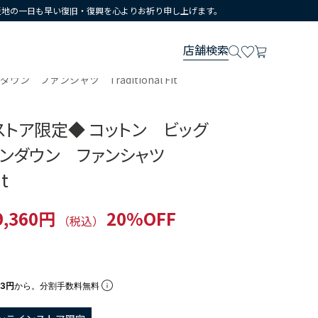
災地の一日も早い復旧・復興を心よりお祈り申し上げます。
店舗検索
ファンシャツ Traditional Fit
ストア限定◆ コットン ビッグ
タンダウン ファンシャツ
it
9,360円
20%OFF
（税込）
53円
から。分割手数料無料