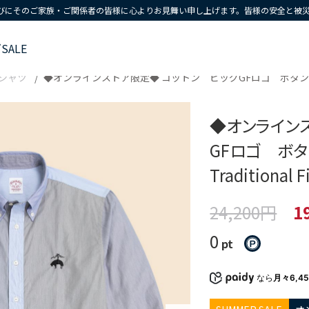
びにそのご家族・ご関係者の皆様に心よりお見舞い申し上げます。皆様の安全と被
ズ
SALE
シャツ
◆オンラインストア限定◆ コットン ビッグGFロゴ ボタンダウン 
◆オンライン
GFロゴ ボ
Traditional F
24,200円
1
0
pt
なら
月々6,4