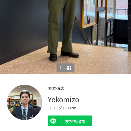
1 | ...
表参道店
Yokomizo
ヨコミゾ
/ 174cm
友だち追加