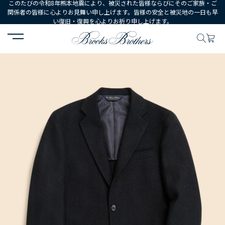
このたびの令和8年熊本地震により、被災された皆様ならびにそのご家族・ご
関係者の皆様に心よりお見舞い申し上げます。皆様の安全と被災地の一日も早
い復旧・復興を心よりお祈り申し上げます。
HOME
MEN
ウェア
ブレザー・ジャケット・ベスト
ハリスツイー