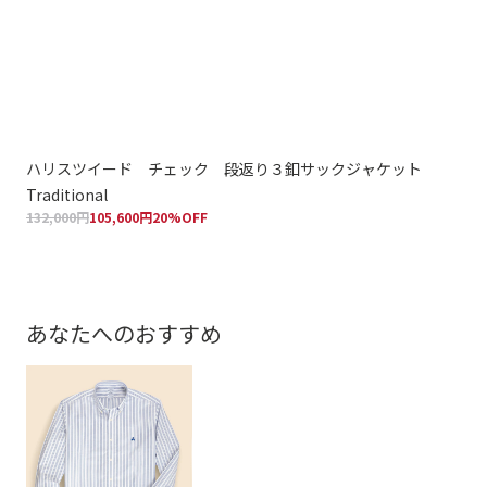
ハリスツイード チェック 段返り３釦サックジャケット
ウ
Traditional
ジャ
132,000円
105,600円
20%OFF
154
あなたへのおすすめ