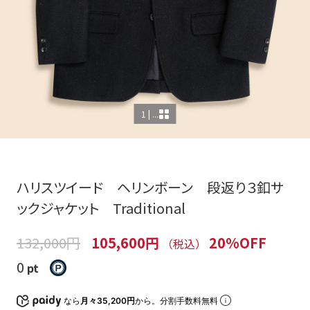
1 | ...
ハリスツイード ヘリンボーン 段返り３釦サ
ックジャケット Traditional
132,000円
105,600円
20%OFF
（税込）
0
pt
なら
月々35,200円
から。分割手数料無料