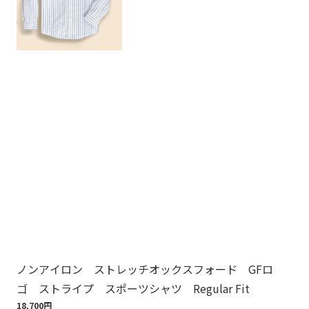
ノンアイロン ストレッチオックスフォード GFロ
ノ
ゴ ストライプ スポーツシャツ Regular Fit
ゴ
18,700円
18,